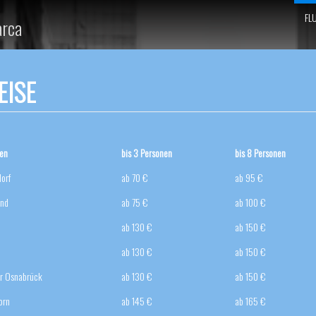
FL
arca
EISE
fen
bis 3 Personen
bis 8 Personen
orf
ab 70 €
ab 95 €
nd
ab 75 €
ab 100 €
ab 130 €
ab 150 €
ab 130 €
ab 150 €
r Osnabrück
ab 130 €
ab 150 €
orn
ab 145 €
ab 165 €