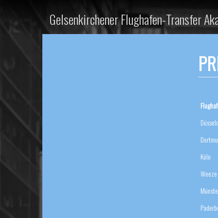
Gelsenkirchener Flughafen-Transfer Ak
PR
Flugha
Düsseld
Dortmu
Köln
Weeze
Münste
Paderb