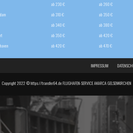
ab 230 €
ab 260 €
rdam
ab 310 €
ab 350 €
ab 340 €
ab 380 €
rt
ab 350 €
ab 420 €
haven
ab 420 €
ab 470 €
IMPRESSUM
DATENSCH
Copyright 2022 © https://transfer64.de FLUGHAFEN-SERVICE AKARCA GELSENKIRCHEN